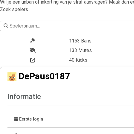
Wil je een unban of inkorting van je straf aanvragen? Maak dan 
Zoek spelers
 Spelersnaam...
1153 Bans
133 Mutes
40 Kicks
152 Warns
DePaus0187
Informatie
Eerste login