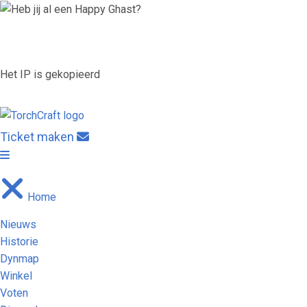
Er zijn
11
spelers online
server.torchcraft.nl
IP
Het IP is gekopieerd
IP
server.torchcraft.nl
Ticket maken
Home
Nieuws
Historie
Dynmap
Winkel
Voten